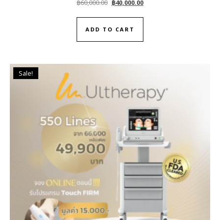
Original price was: ฿60,000.00.
Current price is: ฿40,000.0
฿
60,000.00
฿
40,000.00
ADD TO CART
Sale!