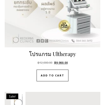
โปรแกรม Ultherapy
Original price was: ฿12,000.00.
Current price is: ฿9,900.00.
฿
12,000.00
฿
9,900.00
ADD TO CART
Sale!