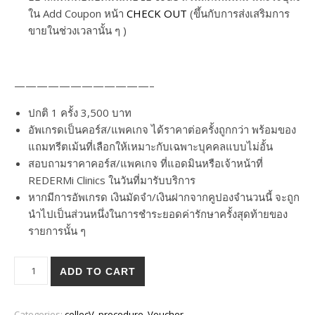
ใน Add Coupon หน้า
CHECK OUT
(ขึ้นกับการส่งเสริมการ
ขายในช่วงเวลานั้น ๆ )
————————————–
ปกติ 1 ครั้ง 3,500 บาท
อัพเกรดเป็นคอร์ส/แพคเกจ ได้ราคาต่อครั้งถูกกว่า พร้อมของ
แถมทรีตเม้นที่เลือกให้เหมาะกับเฉพาะบุคคลแบบไม่อั้น
สอบถามราคาคอร์ส/แพคเกจ ที่แอดมินหรือเจ้าหน้าที่
REDERMi Clinics ในวันที่มารับบริการ
หากมีการอัพเกรด เงินมัดจำ/เงินฝากจากคูปองจำนวนนี้ จะถูก
นำไปเป็นส่วนหนึ่งในการชำระยอดค่ารักษาครั้งสุดท้ายของ
รายการนั้น ๆ
โปรแกรม cellec V 5 ครั้ง ราคาพิเศษ quantity
ADD TO CART
Categories:
cellecV
,
procedure
,
Voucher