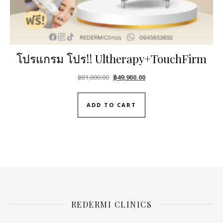
โปรแกรม โปร!! Ultherapy+TouchFirm
Original price was: ฿81,000.00.
Current price is: ฿49,900.0
฿
81,000.00
฿
49,900.00
ADD TO CART
REDERMI CLINICS