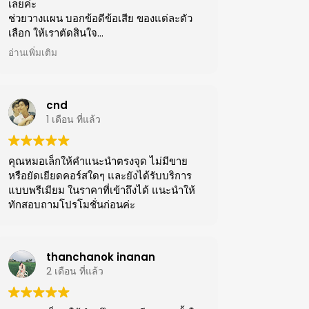
เลยค่ะ
ช่วยวางแผน บอกข้อดีข้อเสีย ของแต่ละตัว
เลือก ให้เราตัดสินใจ
อ่านเพิ่มเติม
เรื่องฝีมือคือ ไม่ต้องพูดถึง เรารักษาและตาม
คุณหมอมาจากรพ
รู้สึกสบายใจมาก ๆ
cnd
รู้เลยว่า คลินิกที่คุณหมอดูแลเอง มันจะได้รับ
1 เดือน ที่แล้ว
การใส่ใจทุกรายละเอียดจริง ๆ ทั้งบรรยากาศ
การนัดคิว ขั้นตอนการดูแล และผลิตภัณฑ์ที่
คุณหมอเล็กให้คำแนะนำตรงจุด ไม่มีขาย
เลือกใช้
หรือยัดเยียดคอร์สใดๆ และยังได้รับบริการ
แบบพรีเมียม ในราคาที่เข้าถึงได้ แนะนำให้
ทักสอบถามโปรโมชั่นก่อนค่ะ
thanchanok inanan
2 เดือน ที่แล้ว