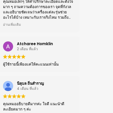
คุณหมอเล็กๆ ให้คำปรึกษาละเอียดและตั้งใจ
มาก ๆ ถามความต้องการของเรา จุดที่กังวล
และอธิบายชัดเจนว่าเครื่องแต่ละรุ่นช่วย
อะไรได้บ้าง เหมาะกับเราจริงไหม รวมถึง
อธิบายแนวทางการแก้ไขแต่ละจุดอย่างตรง
อ่านเพิ่มเติม
ไปตรงมา
คุณหมอแนะนำเรื่องฟิลเลอร์ดีมากค่ะ ฉีดสวย
งานละเอียดบอกเลยจึ้งมาก ประทับใจมากๆๆ
ค่ะ หมอมือเบาและละเอียดจริง ๆ
Atcharee Homklin
2 เดือน ที่แล้ว
ผู้ใช้รายนี้เพียงแค่ให้คะแนนเท่านั้น
นิลุบล ถิ่นสําราญ
4 เดือน ที่แล้ว
คุณหมออธิบายดีมากค่ะ ใจดี แนะนำดี
ละเอียดมาก ๆ ค่ะ